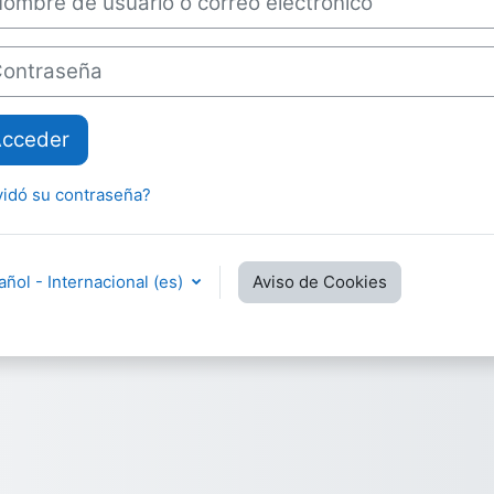
traseña
cceder
vidó su contraseña?
ñol - Internacional ‎(es)‎
Aviso de Cookies