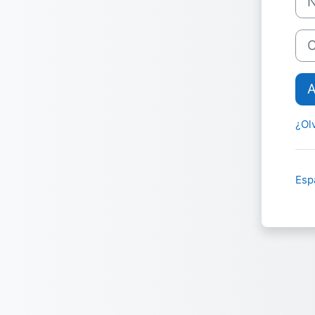
Con
A
¿Ol
Espa